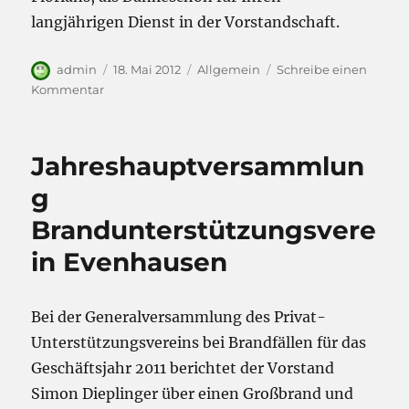
langjährigen Dienst in der Vorstandschaft.
Autor
Veröffentlicht
Kategorien
admin
18. Mai 2012
Allgemein
Schreibe einen
am
zu
Kommentar
Jahreshauptversammlung
der
Freiwilligen
Jahreshauptversammlun
Feuerwehr
Evenhausen
g
Brandunterstützungsvere
in Evenhausen
Bei der Generalversammlung des Privat-
Unterstützungsvereins bei Brandfällen für das
Geschäftsjahr 2011 berichtet der Vorstand
Simon Dieplinger über einen Großbrand und