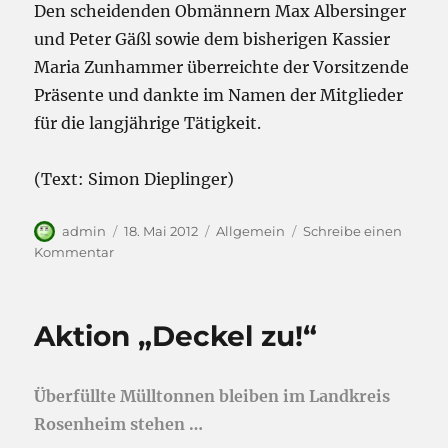
Den scheidenden Obmännern Max Albersinger
und Peter Gäßl sowie dem bisherigen Kassier
Maria Zunhammer überreichte der Vorsitzende
Präsente und dankte im Namen der Mitglieder
für die langjährige Tätigkeit.
(Text: Simon Dieplinger)
Autor
Veröffentlicht
Kategorien
admin
18. Mai 2012
Allgemein
Schreibe einen
am
zu
Kommentar
Jahreshauptversammlung
Brandunterstützungsverein
Evenhausen
Aktion „Deckel zu!“
Überfüllte Mülltonnen bleiben im Landkreis
Rosenheim stehen …