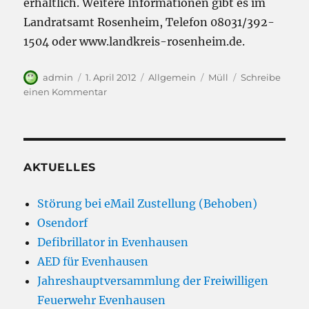
erhältlich. Weitere Informationen gibt es im
Landratsamt Rosenheim, Telefon 08031/392-
1504 oder www.landkreis-rosenheim.de.
Autor
Veröffentlicht
Kategorien
Schlagwörter
admin
1. April 2012
Allgemein
Müll
Schreibe
am
zu
einen Kommentar
Aktion
„Deckel
zu!“
AKTUELLES
Störung bei eMail Zustellung (Behoben)
Osendorf
Defibrillator in Evenhausen
AED für Evenhausen
Jahreshauptversammlung der Freiwilligen
Feuerwehr Evenhausen