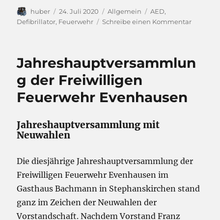
Autor
Veröffentlicht
Kategorien
Schlagwörter
huber
24. Juli 2020
Allgemein
AED
,
am
zu
Defibrillator
,
Feuerwehr
Schreibe einen Kommentar
AED
für
Evenhau
Jahreshauptversammlun
g der Freiwilligen
Feuerwehr Evenhausen
Jahreshauptversammlung mit
Neuwahlen
Die diesjährige Jahreshauptversammlung der
Freiwilligen Feuerwehr Evenhausen im
Gasthaus Bachmann in Stephanskirchen stand
ganz im Zeichen der Neuwahlen der
Vorstandschaft. Nachdem Vorstand Franz