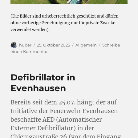
(Die Bilder sind urheberrechtlich geschützt und dürfen
ohne vorherige Genehmigung nur für private Zwecke
verwendet werden)
Autor
Veröffentlicht
Kategorien
huber
25. Oktober 2023
Allgemein
Schreibe
am
zu
einen Kommentar
Osendorf
Defibrillator in
Evenhausen
Bereits seit dem 25.07. hängt der auf
Initiative der Feuerwehr Evenhausen
beschaffte AED (Automatischer
Externer Defibrillator) in der
Chiemgaustraße 26 (vor dem Eingang