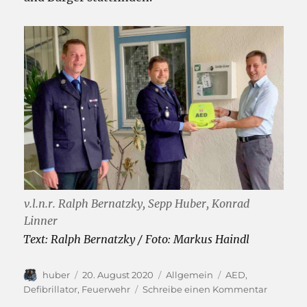
v.l.n.r. Ralph Bernatzky, Sepp Huber, Konrad
Linner
Text: Ralph Bernatzky / Foto: Markus Haindl
Autor
Veröffentlicht
Kategorien
Schlagwörter
huber
20. August 2020
Allgemein
AED
,
am
zu
Defibrillator
,
Feuerwehr
Schreibe einen Kommentar
Defibrill