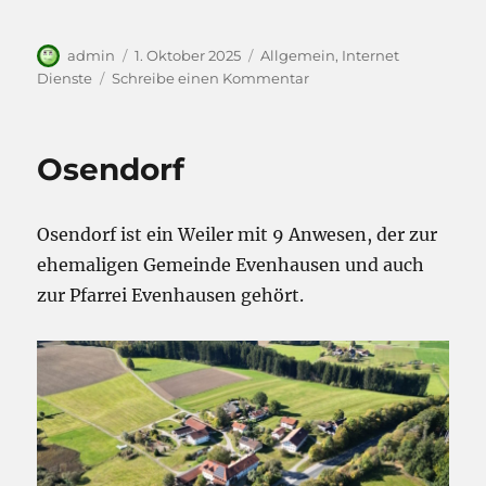
Autor
Veröffentlicht
Kategorien
admin
1. Oktober 2025
Allgemein
,
Internet
am
zu
Dienste
Schreibe einen Kommentar
Störung
bei
eMail
Osendorf
Zustellung
(Behoben)
Osendorf ist ein Weiler mit 9 Anwesen, der zur
ehemaligen Gemeinde Evenhausen und auch
zur Pfarrei Evenhausen gehört.