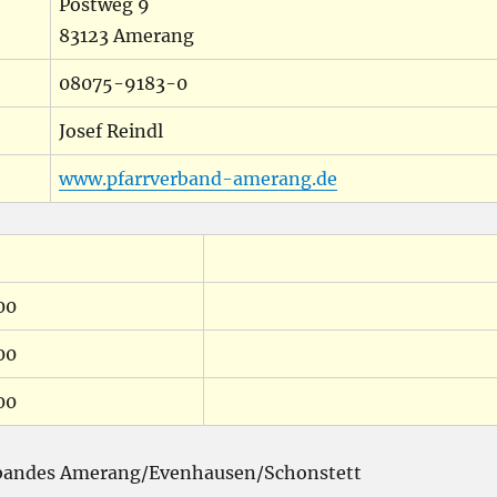
Postweg 9
83123 Amerang
08075-9183-0
Josef Reindl
www.pfarrverband-amerang.de
00
00
00
rbandes Amerang/Evenhausen/Schonstett