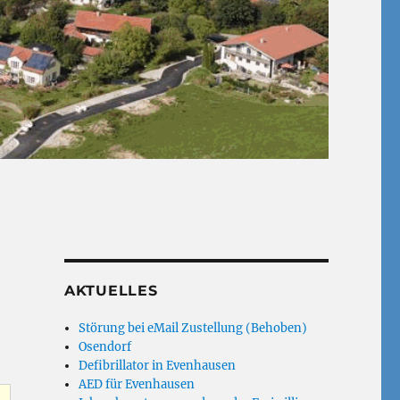
AKTUELLES
Störung bei eMail Zustellung (Behoben)
Osendorf
Defibrillator in Evenhausen
AED für Evenhausen