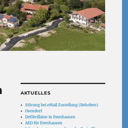
n
AKTUELLES
Störung bei eMail Zustellung (Behoben)
Osendorf
Defibrillator in Evenhausen
AED für Evenhausen